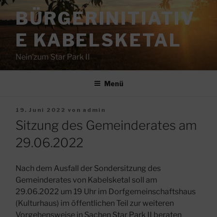
Zum
BÜRGERINITIATIV
Inhalt
springen
E KABELSKETAL
Nein zum Star Park II
Menü
Veröffentlicht
19. Juni 2022
von
admin
am
Sitzung des Gemeinderates am
29.06.2022
Nach dem Ausfall der Sondersitzung des
Gemeinderates von Kabelsketal soll am
29.06.2022 um 19 Uhr im Dorfgemeinschaftshaus
(Kulturhaus) im öffentlichen Teil zur weiteren
Vorgehensweise in Sachen Star Park II beraten